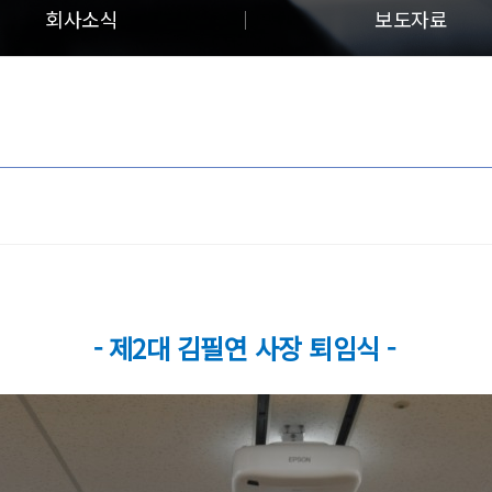
회사소식
보도자료
- 제2대 김필연 사장 퇴임식 -