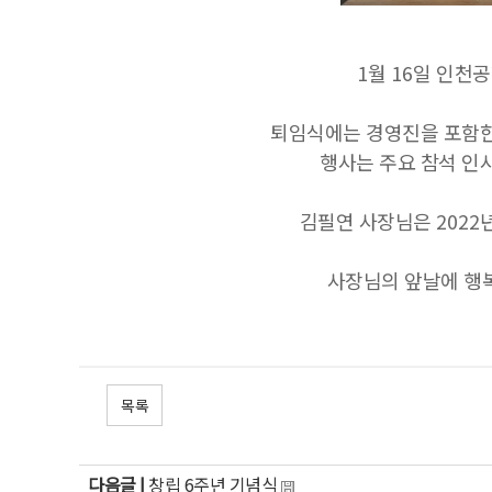
1
월
16
일 인천공
퇴임식에는 경영진을 포함
행사는 주요 참석 인
김필연 사장님은
2022
사장님의 앞날에 행
목록
다음글 |
창립 6주년 기념식