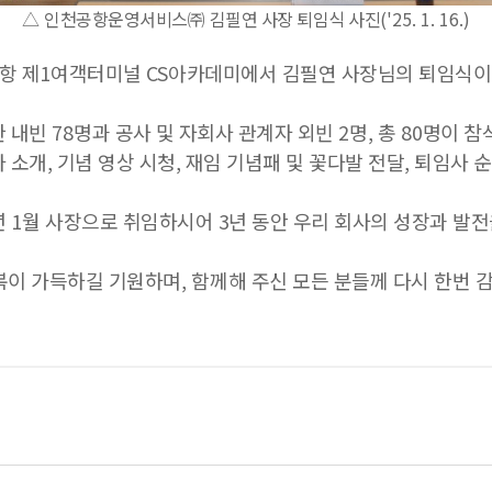
△
인천공항운영서비스
㈜
김필연 사장 퇴임식 사진
('
25. 1. 16.)
항 제
1
여객터미널
CS
아카데미에서 김필연 사장님의 퇴임식
한 내빈
78
명과 공사 및
자회사 관계자 외빈
2
명
,
총
80
명이 참
사 소개
,
기념 영상 시청
,
재임 기념패 및 꽃다발 전달
,
퇴임사 
년
1
월 사장으로 취임하시어 3년 동안 우리 회사의 성장과 발
복이 가득하길 기원하며
, 함께
해 주신 모든 분들께 다시 한번 