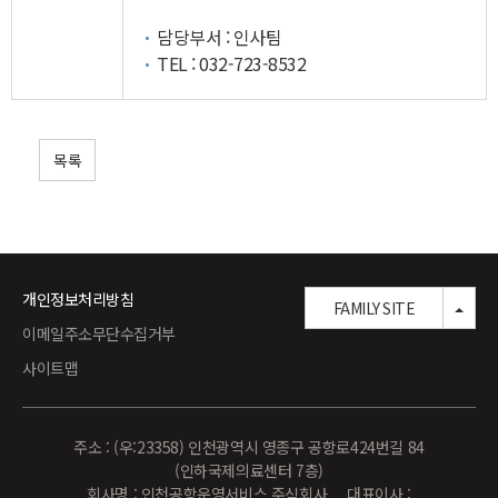
담당부서
: 인사팀
TEL
: 032-723-8532
목록
개인정보처리방침
TOG
FAMILY SITE
이메일주소무단수집거부
사이트맵
주소 : (우:23358) 인천광역시 영종구 공항로424번길 84
(인하국제의료센터 7층)
회사명 : 인천공항운영서비스 주식회사 대표이사 :