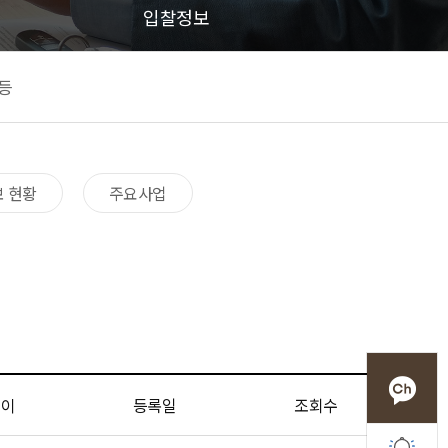
입찰정보
등
 현황​
주요사업​
쓴이
등록일
조회수