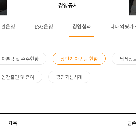
경영공시
기관운영
ESG운영
경영성과
대내외평가 
자본금 및 주주현황
장단기 차입금 현황
납세정보
연간출연 및 증여
경영혁신사례
제목
글