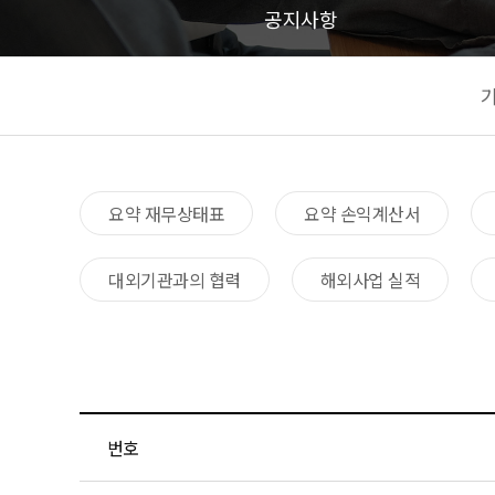
공지사항
요약 재무상태표​
요약 손익계산서​
대외기관과의 협력​
해외사업 실적
번호