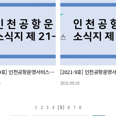
[2021-10호] 인천공항운영서비스㈜ 사내 소식지 발간
3
2021.09.10
1
2
3
4
[ 5 ]
6
7
8