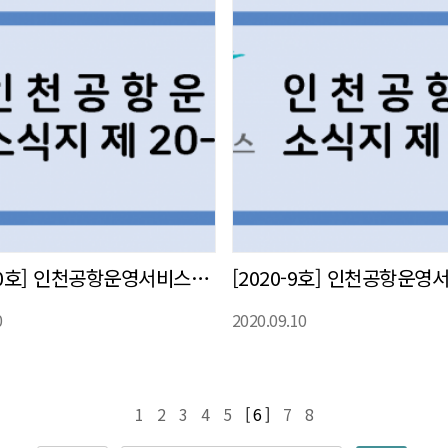
[2020-10호] 인천공항운영서비스㈜ 사내 소식지 발간
0
2020.09.10
1
2
3
4
5
[ 6 ]
7
8