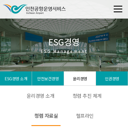
ESG경영
ESG경영
ESG Management
ESG Management
ESG경영 소개
안전보건경영
윤리경영
인권경영
윤리경영 소개
청렴 추진 체계
청렴 자료실
헬프라인