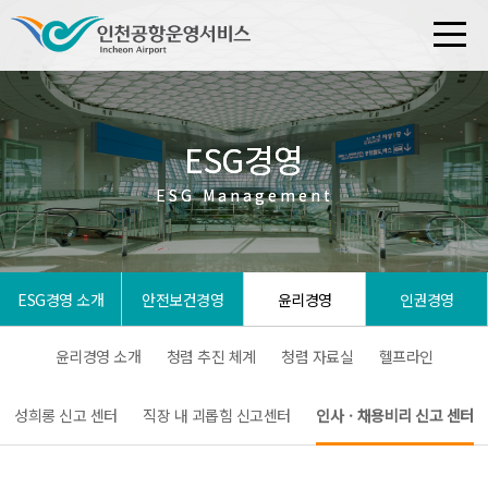
ESG경영
ESG경영
ESG Management
ESG Management
ESG경영 소개
안전보건경영
윤리경영
인권경영
윤리경영 소개
청렴 추진 체계
청렴 자료실
헬프라인
성희롱 신고 센터
직장 내 괴롭힘 신고센터
인사ㆍ채용비리 신고 센터