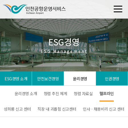
ESG경영
ESG경영
ESG Management
ESG Management
ESG경영 소개
안전보건경영
윤리경영
인권경영
윤리경영 소개
청렴 추진 체계
청렴 자료실
헬프라인
성희롱 신고 센터
직장 내 괴롭힘 신고센터
인사ㆍ채용비리 신고 센터